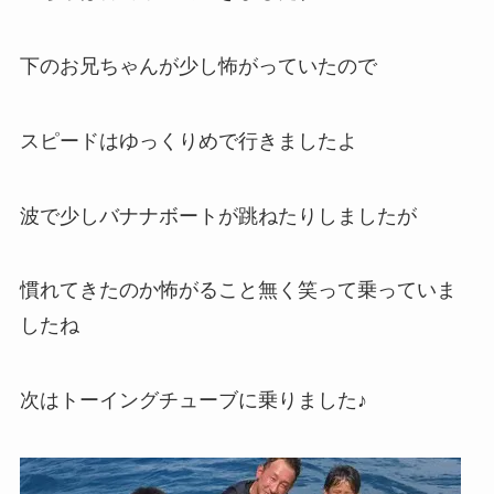
下のお兄ちゃんが少し怖がっていたので
スピードはゆっくりめで行きましたよ
波で少しバナナボートが跳ねたりしましたが
慣れてきたのか怖がること無く笑って乗っていま
したね
次はトーイングチューブに乗りました♪