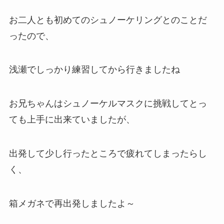
お二人とも初めてのシュノーケリングとのことだ
ったので、
浅瀬でしっかり練習してから行きましたね
お兄ちゃんはシュノーケルマスクに挑戦してとっ
ても上手に出来ていましたが、
出発して少し行ったところで疲れてしまったらし
く、
箱メガネで再出発しましたよ～