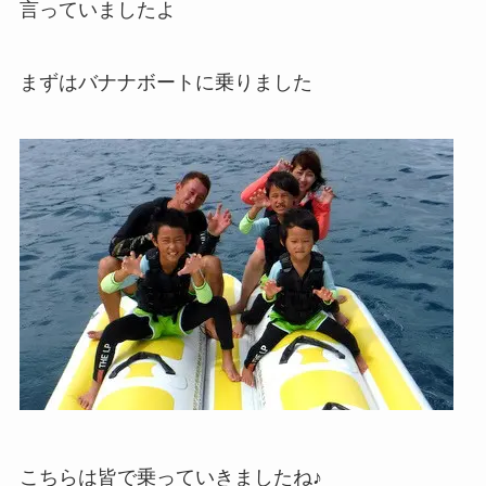
言っていましたよ
まずはバナナボートに乗りました
こちらは皆で乗っていきましたね♪