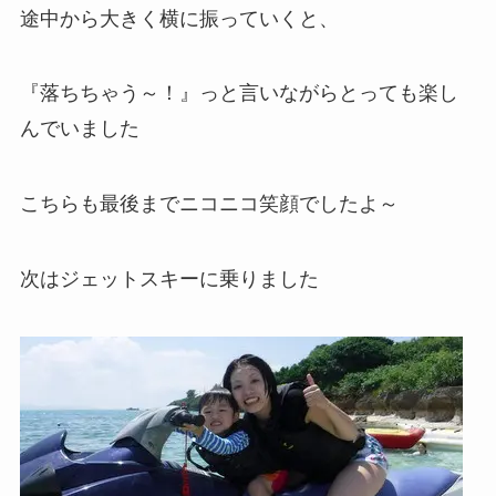
途中から大きく横に振っていくと、
『落ちちゃう～！』っと言いながらとっても楽し
んでいました
こちらも最後までニコニコ笑顔でしたよ～
次はジェットスキーに乗りました