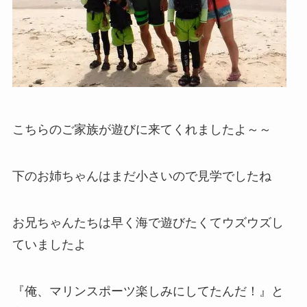
こちらのご家族が遊びに来てくれましたよ～～
下のお姉ちゃんはまだ小さいので見学でしたね
お兄ちゃんたちは早く海で遊びたくてウズウズし
ていましたよ
『俺、マリンスポーツ楽しみにしてたんだ！』と