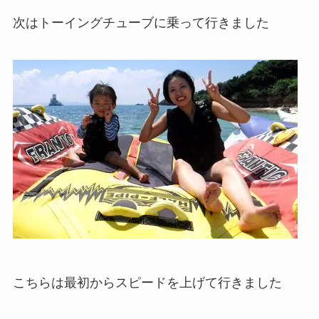
次はトーイングチューブに乗って行きました
こちらは最初からスピードを上げて行きました