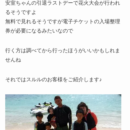
安室ちゃんの引退ラストデーで花火大会が行われ
るそうですよ
無料で見れるそうですが電子チケットの入場整理
券が必要になるみたいなので
行く方は調べてから行ったほうがいいかもしれま
せんね
それではスルルのお客様をご紹介します♪