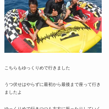
こちらもゆっくりめで行きました
うつ伏せはやらずに最初から最後まで座って行き
ましたよ
ゆっくりめで行きつつも左右に振ったりしていく