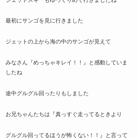
最初にサンゴを見に行きました
ジェットの上から海の中のサンゴが見えて
みなさん『めっちゃキレイ！！』と感動していま
したね
途中グルグル回ったりもしました
お兄ちゃんたちは『真っすぐ走ってるときより
グルグル回ってるほうが怖くない！！』と言って