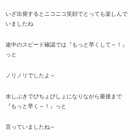
いざ出発するとニコニコ笑顔でとっても楽しんで
いましたね
途中のスピード確認では『もっと早くして～！』
っと
ノリノリでしたよ～
水しぶきでびちょびしょになりながら最後まで
『もっと早く～！』っと
言っていましたね～