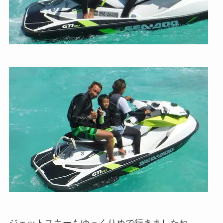
ジェットスキーもゆっくりめで行きましたね