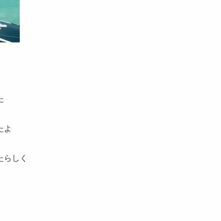
た
たよ
たらしく