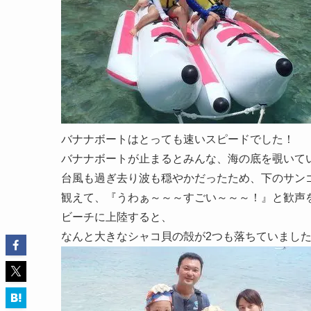
バナナボートはとっても速いスピードでした！
バナナボートが止まるとみんな、海の底を覗いて
台風も過ぎ去り波も穏やかだったため、下のサン
観えて、『うわぁ～～～すごい～～～！』と歓声
ビーチに上陸すると、
なんと大きなシャコ貝の殻が2つも落ちていまし