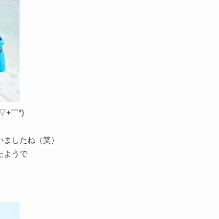
+￣*)
いましたね（笑）
たようで