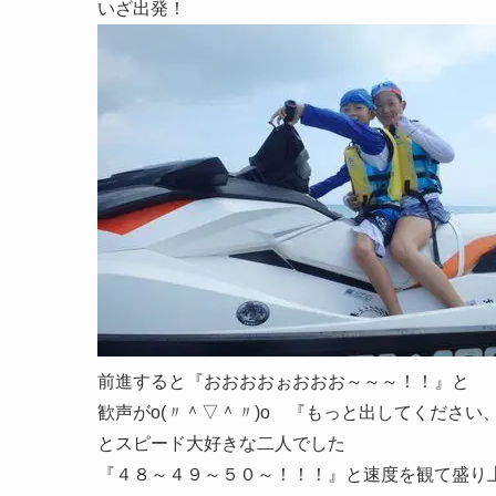
いざ出発！
前進すると『おおおおぉおおお～～～！！』と
歓声がo(〃＾▽＾〃)o 『もっと出してくださ
とスピード大好きな二人でした
『４８～４９～５０～！！！』と速度を観て盛り