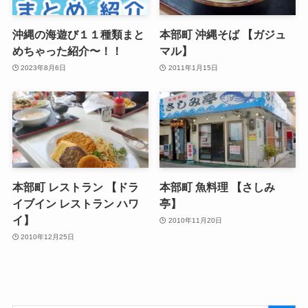
沖縄の海遊び１１種類まと
本部町 沖縄そば 【ガジュ
めちゃった紹介〜！！
マル】
2023年8月6日
2011年1月15日
本部町 レストラン 【ドラ
本部町 魚料理 【さしみ
イブイン レストラン ハワ
亭】
イ】
2010年11月20日
2010年12月25日