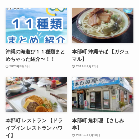
沖縄の海遊び１１種類まと
本部町 沖縄そば 【ガジュ
めちゃった紹介〜！！
マル】
2023年8月6日
2011年1月15日
本部町 レストラン 【ドラ
本部町 魚料理 【さしみ
イブイン レストラン ハワ
亭】
イ】
2010年11月20日